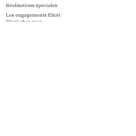
Réalisations spéciales
Les engagements Eliott
Eliott chez vous
Il était une fois...
BLOG
FAQ
Presse
Nous écrire
CGV/CGU
Mentions légales
Politique de confidentialité
© 2024 by
Raise Agency