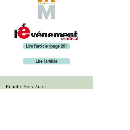
Lire l'article (page 20)
Lire l'article
Échelle Bois-Acier
Échelle en Kit
Réalisations spéciales
Les engagements Eliott
Eliott chez vous
Il était une fois...
BLOG