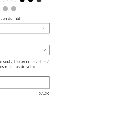
 vos options pour concevoir
: taille (mètre), matières,
core finitions.
ition du mât
*
e souhaitée en cm2 (veillez à
les mesures de votre
0/100