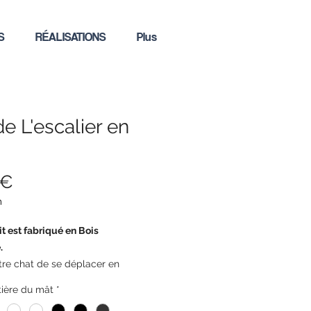
S
RÉALISATIONS
Plus
e L'escalier en
Preis
 €
m
it est fabriqué en Bois
.
tre chat de se déplacer en
e et offre une
ière du mât
*
partagé ! Choississez et