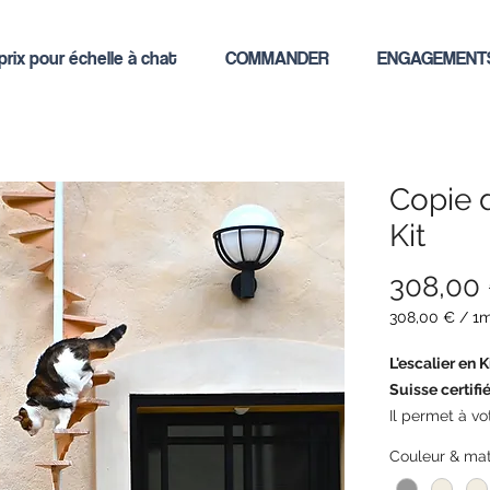
rix pour échelle à chat
COMMANDER
ENGAGEMENT
Copie d
Kit
308,00
308,00 €
/
1
308,00 €
pro
L'escalier en K
1
Suisse certifié
Meter
Il permet à vo
toute autonomi
Couleur & mat
indépendance 