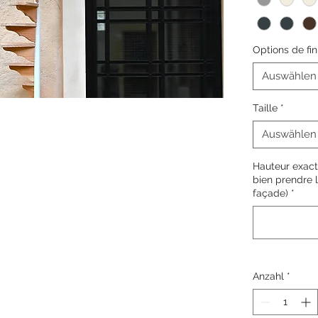
personnalisez
votre escalier 
couleurs ou en
Options de fin
Auswählen
Taille
*
Auswählen
Hauteur exact
bien prendre 
façade)
*
Anzahl
*