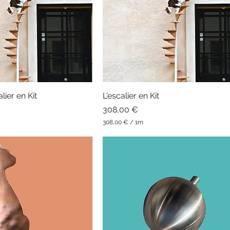
lier en Kit
L'escalier en Kit
Prix
308,00 €
308,00 €
/
1m
3
0
8
,
0
0
€
p
a
r
1
M