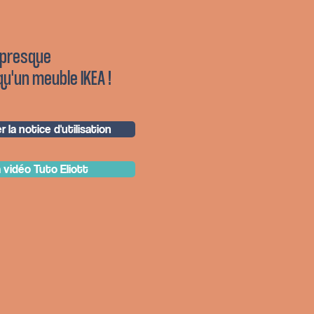
 presque
qu'un meuble IKEA !
 la notice d'utilisation
a vidéo Tuto Eliott