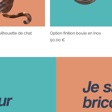
è
t
r
e
s
 silhouette de chat
Option finition boule en Inox
Prix
50,00 €
Je s
ur
bric