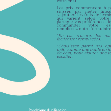
votre chat.
Les prix commencent à pa
suisses par mètre linéa
s'ajoutent les frais de livrai
qui varient selon votre 
partager vos préférences de
commander votre esca
remplissez notre formulaire 
*
En cas d'usure, les ma
facilement remplacées.
*Choisissez parmi nos opt
mât, comme une boule en in
de chat, pour ajouter une t
escalier.
Conditions d'utilisation